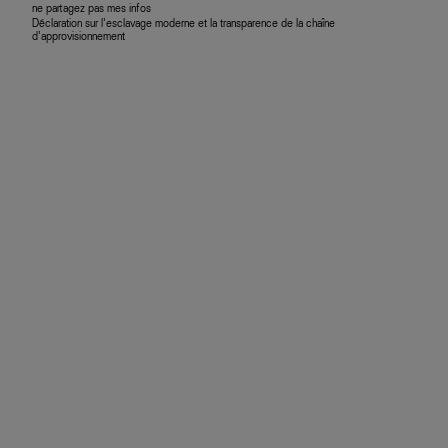
ne partagez pas mes infos
Déclaration sur l’esclavage moderne et la transparence de la chaîne
d’approvisionnement