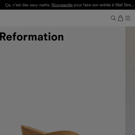
Ça, c'est des
sexy maths
.
Nouveautés
pour faire son entrée à Wall Street.
Notre Bilan Responsable 2025 est ici.
Lisez-le
.