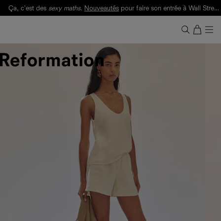
Ça, c'est des
sexy maths
.
Nouveautés
pour faire son entrée à Wall Street.
Notre Bilan Responsable 2025 est ici.
Lisez-le
.