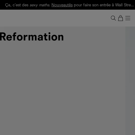
Ça, c'est des
sexy maths
.
Nouveautés
pour faire son entrée à Wall Street.
Notre Bilan Responsable 2025 est ici.
Lisez-le
.