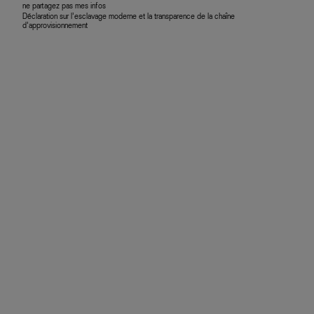
ne partagez pas mes infos
Déclaration sur l’esclavage moderne et la transparence de la chaîne
d’approvisionnement