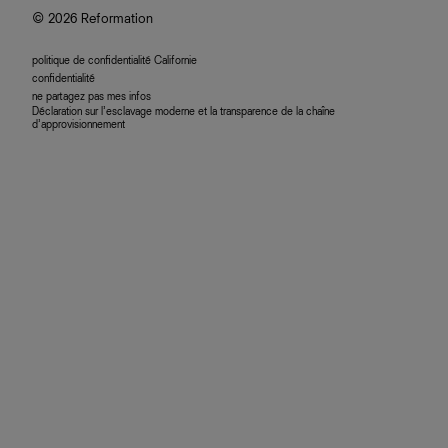
© 2026 Reformation
politique de confidentialité Californie
confidentialité
ne partagez pas mes infos
Déclaration sur l’esclavage moderne et la transparence de la chaîne
d’approvisionnement