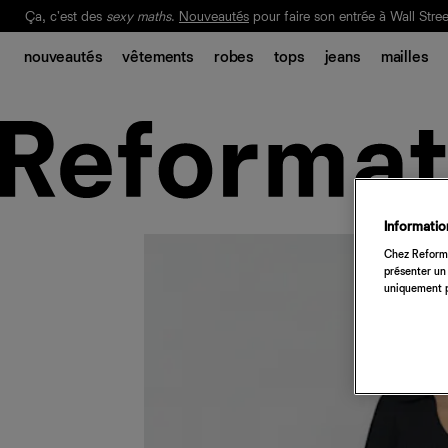
Ça, c'est des
sexy maths
.
Nouveautés
pour faire son entrée à Wall Stree
Notre Bilan Responsable 2025 est ici.
Lisez-le
.
nouveautés
vêtements
robes
tops
jeans
mailles
Information
Chez Reforma
présenter un 
uniquement p