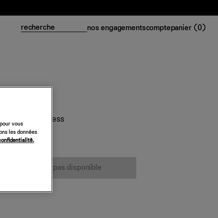
nos engagements
compte
panier (
0
)
weater Mini Dress
 pour vous
sons les données
confidentialité.
cet article n’est pas disponible