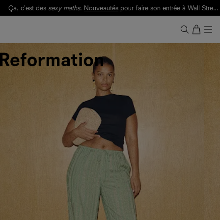
Ça, c'est des
sexy maths
.
Nouveautés
pour faire son entrée à Wall Street.
Notre Bilan Responsable 2025 est ici.
Lisez-le
.