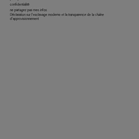
confidentialité
ne partagez pas mes infos
Déclaration sur l’esclavage moderne et la transparence de la chaîne
d’approvisionnement