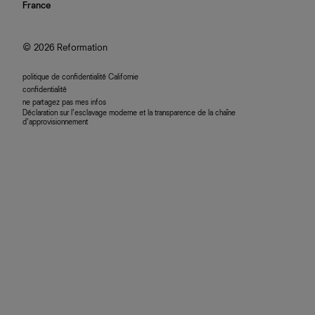
nous rejoindre
France
plan du site
se connecter
programme d'affiliation
accessibilité
© 2026 Reformation
politique de confidentialité Californie
confidentialité
ne partagez pas mes infos
Déclaration sur l’esclavage moderne et la transparence de la chaîne
d’approvisionnement