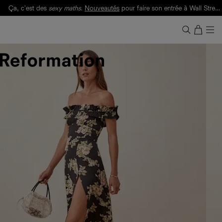
Ça, c'est des
sexy maths
.
Nouveautés
pour faire son entrée à Wall Street.
Notre Bilan Responsable 2025 est ici.
Lisez-le
.