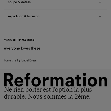
coupe & détails
no smocking, non-adjustable straps, back zipper.
expédition & livraison
Une question sur la taille ou la coupe ? Consultez notre
guide des tailles
.
Livraison offerte
Frais de douane et taxes inclus
Livraison estimée : 2 à 7 jours ouvrés
vous aimerez aussi
everyone loves these
home
all
Izabel Dress
Ne rien porter est l'option la plus
durable. Nous sommes la 2ème.