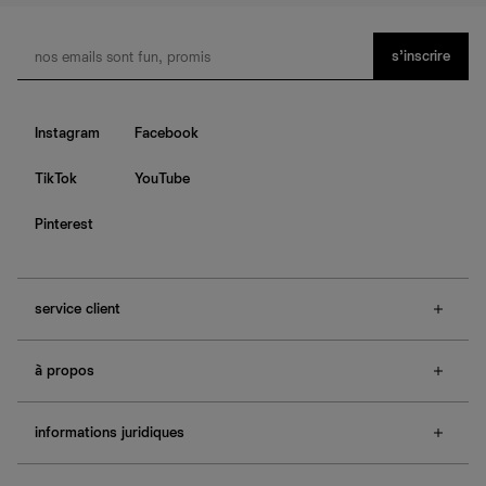
s’inscrire
Instagram
Facebook
TikTok
YouTube
Pinterest
service client
f.a.q.
à propos
contactez-nous
guide des tailles
à propos de Ref
e-cartes cadeaux
informations juridiques
boutiques
retours et échanges
investisseurs
confidentialité
rechercher une commande