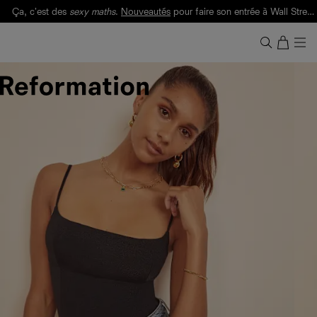
Ça, c'est des
sexy maths
.
Nouveautés
pour faire son entrée à Wall Street.
Notre Bilan Responsable 2025 est ici.
Lisez-le
.