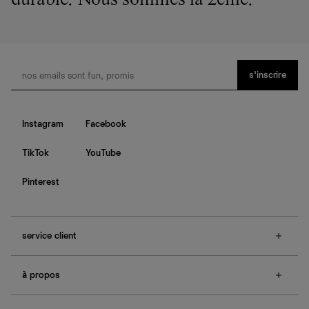
durable. Nous sommes la 2ème.
s’inscrire
Instagram
Facebook
TikTok
YouTube
Pinterest
service client
f.a.q.
à propos
contactez-nous
guide des tailles
à propos de Ref