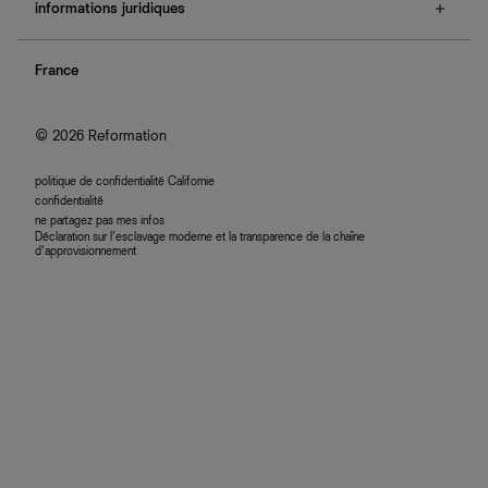
e-cartes cadeaux
informations juridiques
boutiques
retours et échanges
investisseurs
confidentialité
rechercher une commande
nous rejoindre
France
plan du site
se connecter
programme d'affiliation
accessibilité
© 2026 Reformation
politique de confidentialité Californie
confidentialité
ne partagez pas mes infos
Déclaration sur l’esclavage moderne et la transparence de la chaîne
d’approvisionnement