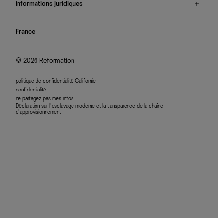
e-cartes cadeaux
informations juridiques
boutiques
retours et échanges
investisseurs
confidentialité
rechercher une commande
nous rejoindre
France
plan du site
se connecter
programme d'affiliation
accessibilité
© 2026 Reformation
politique de confidentialité Californie
confidentialité
ne partagez pas mes infos
Déclaration sur l’esclavage moderne et la transparence de la chaîne
d’approvisionnement