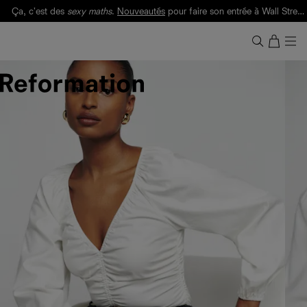
Ça, c'est des
sexy maths
.
Nouveautés
pour faire son entrée à Wall Street.
Notre Bilan Responsable 2025 est ici.
Lisez-le
.