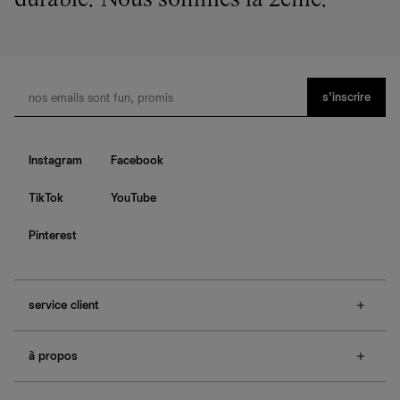
durable. Nous sommes la 2ème.
s’inscrire
Instagram
Facebook
TikTok
YouTube
Pinterest
service client
f.a.q.
à propos
contactez-nous
guide des tailles
à propos de Ref