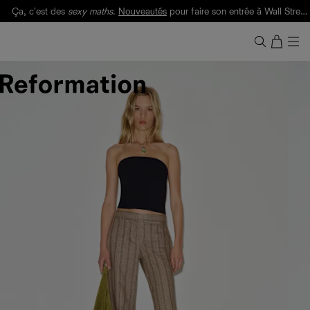
Ça, c'est des
sexy maths
.
Nouveautés
pour faire son entrée à Wall Street.
Notre Bilan Responsable 2025 est ici.
Lisez-le
.