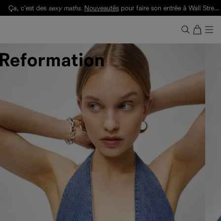
Ça, c'est des
sexy maths
.
Nouveautés
pour faire son entrée à Wall Street.
Notre Bilan Responsable 2025 est ici.
Lisez-le
.