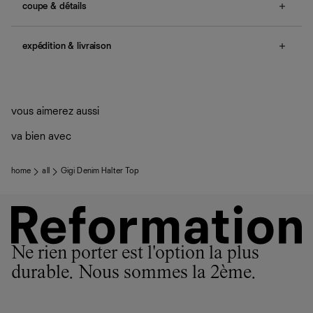
coupe & détails
no smocking, non-adjustable straps.
expédition & livraison
Une question sur la taille ou la coupe ? Consultez notre
guide des tailles
.
Livraison offerte
Frais de douane et taxes inclus
Livraison estimée : 2 à 7 jours ouvrés
vous aimerez aussi
va bien avec
home
all
Gigi Denim Halter Top
Ne rien porter est l'option la plus
durable. Nous sommes la 2ème.