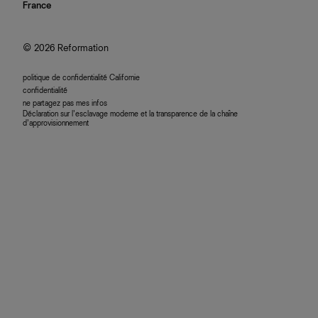
nous rejoindre
France
plan du site
se connecter
programme d'affiliation
accessibilité
© 2026 Reformation
politique de confidentialité Californie
confidentialité
ne partagez pas mes infos
Déclaration sur l’esclavage moderne et la transparence de la chaîne
d’approvisionnement