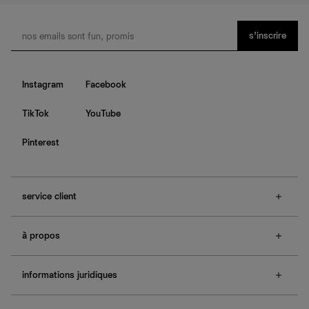
s’inscrire
Instagram
Facebook
TikTok
YouTube
Pinterest
service client
f.a.q.
à propos
contactez-nous
guide des tailles
à propos de Ref
e-cartes cadeaux
informations juridiques
boutiques
retours et échanges
investisseurs
confidentialité
rechercher une commande