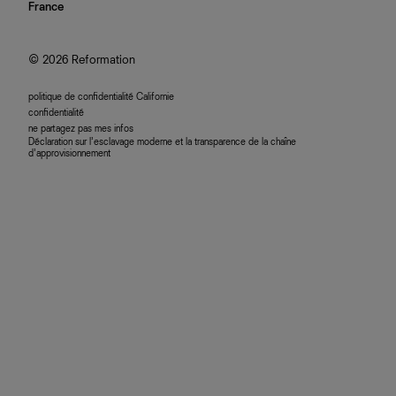
nous rejoindre
France
plan du site
se connecter
programme d'affiliation
accessibilité
© 2026 Reformation
politique de confidentialité Californie
confidentialité
ne partagez pas mes infos
Déclaration sur l’esclavage moderne et la transparence de la chaîne
d’approvisionnement