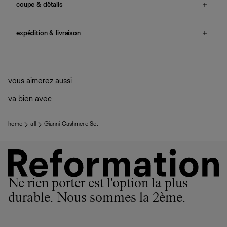
coupe & détails
no smocking, ties at waist.
expédition & livraison
Une question sur la taille ou la coupe ? Consultez notre
guide des tailles
.
Livraison offerte
Frais de douane et taxes inclus
Livraison estimée : 2 à 7 jours ouvrés
vous aimerez aussi
va bien avec
home
all
Gianni Cashmere Set
Ne rien porter est l'option la plus
durable. Nous sommes la 2ème.