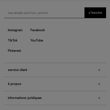
s’inscrire
Instagram
Facebook
TikTok
YouTube
Pinterest
service client
f.a.q.
à propos
contactez-nous
guide des tailles
à propos de Ref
e-cartes cadeaux
informations juridiques
boutiques
retours et échanges
investisseurs
confidentialité
rechercher une commande