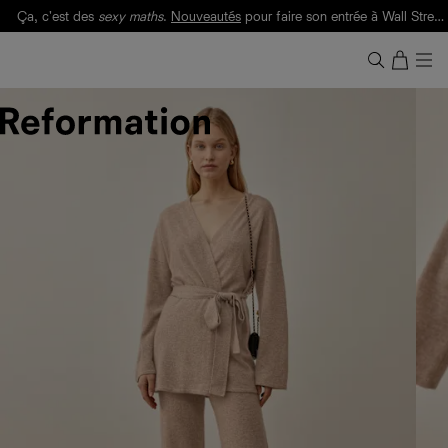
Ça, c'est des
sexy maths
.
Nouveautés
pour faire son entrée à Wall Street.
Notre Bilan Responsable 2025 est ici.
Lisez-le
.