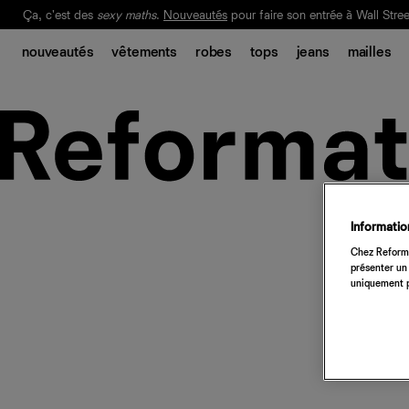
Ça, c'est des
sexy maths
.
Nouveautés
pour faire son entrée à Wall Stree
Notre Bilan Responsable 2025 est ici.
Lisez-le
.
nouveautés
vêtements
robes
tops
jeans
mailles
Information
Chez Reforma
présenter un 
uniquement p