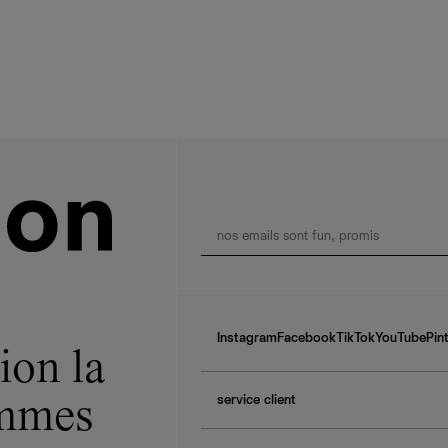
Instagram
Facebook
TikTok
YouTube
Pin
ion la
service client
ommes
f.a.q.