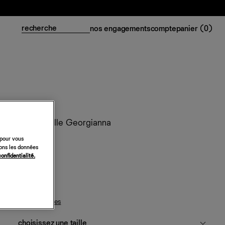
nos engagements
compte
panier (
0
)
Top en maille Georgianna
98 €
 pour vous
sons les données
confidentialité.
noir
guide des tailles
choisissez une taille