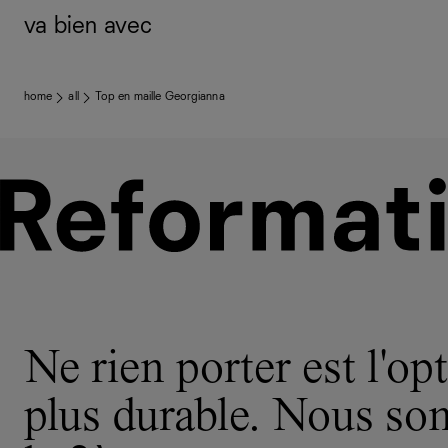
va bien avec
home
all
Top en maille Georgianna
Ne rien porter est l'opt
plus durable. Nous s