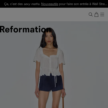
Ça, c'est des
sexy maths
.
Nouveautés
pour faire son entrée à Wall Street.
Notre Bilan Responsable 2025 est ici.
Lisez-le
.