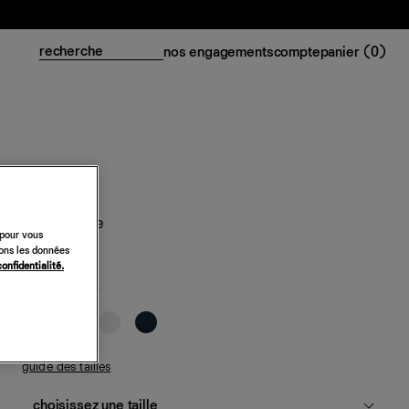
nos engagements
compte
panier (
0
)
Top Gabbie
 pour vous
sons les données
228 €
confidentialité.
carreaux remy
guide des tailles
choisissez une taille