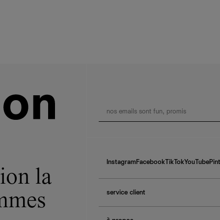
Instagram
Facebook
TikTok
YouTube
Pin
ion la
service client
ommes
f.a.q.