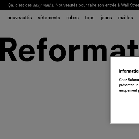
Ça, c'est des
sexy maths
.
Nouveautés
pour faire son entrée à Wall Stree
Notre Bilan Responsable 2025 est ici.
Lisez-le
.
nouveautés
vêtements
robes
tops
jeans
mailles
Information
Chez Reforma
présenter un 
uniquement p