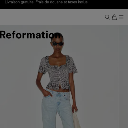
Livraison gratuite. Frais de douane et taxes inclus.
Ça, c'est des
sexy maths
.
Nouveautés
pour faire son entrée à Wall Street.
Notre Bilan Responsable 2025 est ici.
Lisez-le
.