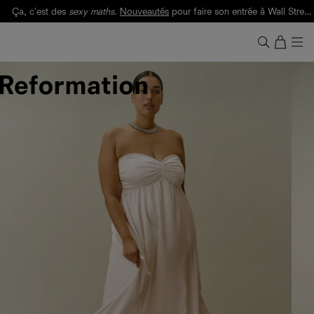
Ça, c'est des
sexy maths
.
Nouveautés
pour faire son entrée à Wall Street.
Notre Bilan Responsable 2025 est ici.
Lisez-le
.