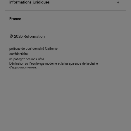
e-cartes cadeaux
informations juridiques
boutiques
retours et échanges
investisseurs
confidentialité
rechercher une commande
nous rejoindre
France
plan du site
se connecter
programme d'affiliation
accessibilité
© 2026 Reformation
politique de confidentialité Californie
confidentialité
ne partagez pas mes infos
Déclaration sur l’esclavage moderne et la transparence de la chaîne
d’approvisionnement