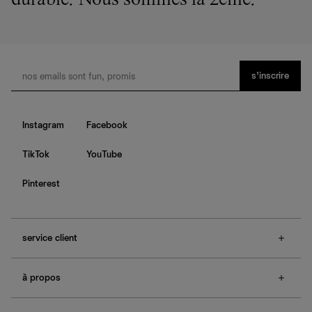
durable. Nous sommes la 2ème.
s’inscrire
Instagram
Facebook
TikTok
YouTube
Pinterest
service client
f.a.q.
à propos
contactez-nous
guide des tailles
à propos de Ref