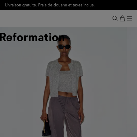
Livraison gratuite. Frais de douane et taxes inclus.
Ça, c'est des
sexy maths
.
Nouveautés
pour faire son entrée à Wall Street.
Notre Bilan Responsable 2025 est ici.
Lisez-le
.