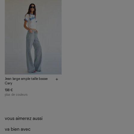
plutôt sur d’autres personnes
La circularité chez Ref
En savoir plus
sur le développement durable chez Ref
Jean large ample taille basse
Cary
198 €
plus de couleurs
vous aimerez aussi
va bien avec