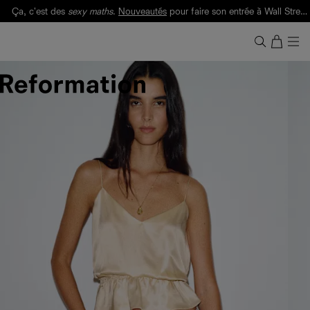
Ça, c'est des
sexy maths
.
Nouveautés
pour faire son entrée à Wall Street.
Notre Bilan Responsable 2025 est ici.
Lisez-le
.