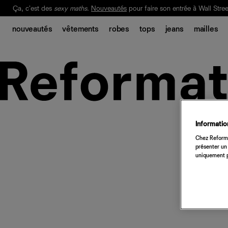
Ça, c'est des
sexy maths
.
Nouveautés
pour faire son entrée à Wall Stree
Notre Bilan Responsable 2025 est ici.
Lisez-le
.
nouveautés
vêtements
robes
tops
jeans
mailles
Information
Chez Reforma
présenter un 
uniquement p