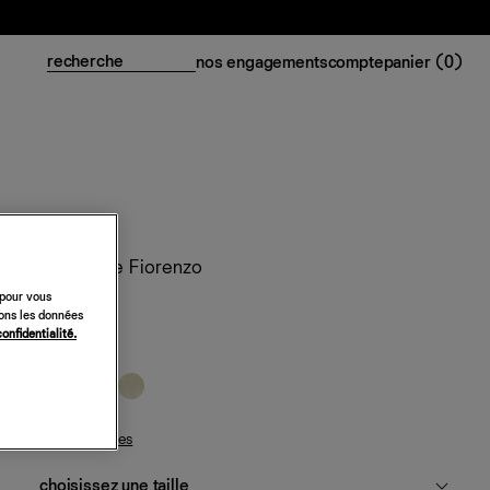
nos engagements
compte
panier (
0
)
Top en soie Fiorenzo
 pour vous
158 €
sons les données
confidentialité.
yaourt
guide des tailles
choisissez une taille