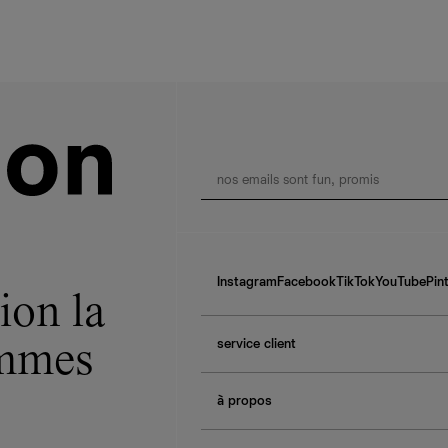
Instagram
Facebook
TikTok
YouTube
Pin
ion la
service client
ommes
f.a.q.
à propos
contactez-nous
guide des tailles
à propos de Ref