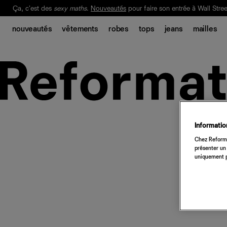
Ça, c'est des
sexy maths
.
Nouveautés
pour faire son entrée à Wall Stree
Notre Bilan Responsable 2025 est ici.
Lisez-le
.
nouveautés
vêtements
robes
tops
jeans
mailles
Information
Chez Reforma
présenter un 
uniquement p