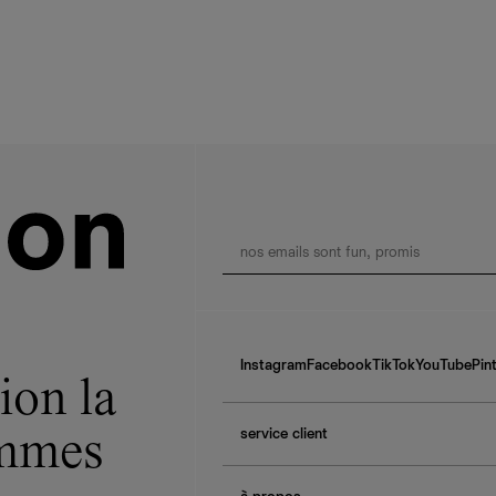
Instagram
Facebook
TikTok
YouTube
Pin
ion la
service client
ommes
f.a.q.