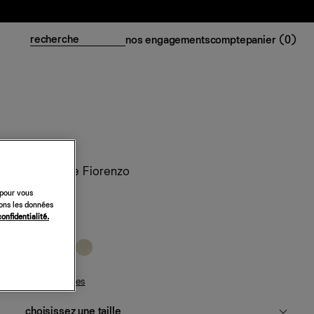
nos engagements
compte
panier (
0
)
Top en soie Fiorenzo
 pour vous
158 €
sons les données
confidentialité.
noir
guide des tailles
choisissez une taille