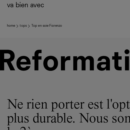
va bien avec
home
tops
Top en soie Fiorenzo
Ne rien porter est l'opt
plus durable. Nous s