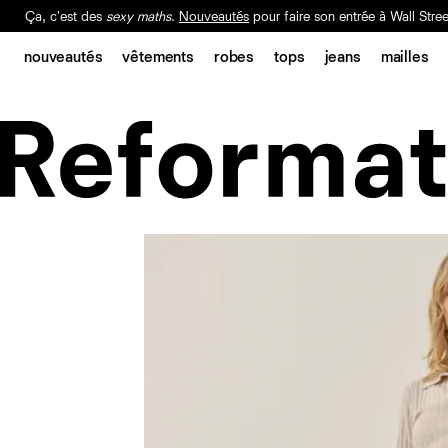
Ça, c'est des
sexy maths
.
Nouveautés
pour faire son entrée à Wall Stree
Notre Bilan Responsable 2025 est ici.
Lisez-le
.
nouveautés
vêtements
robes
tops
jeans
mailles