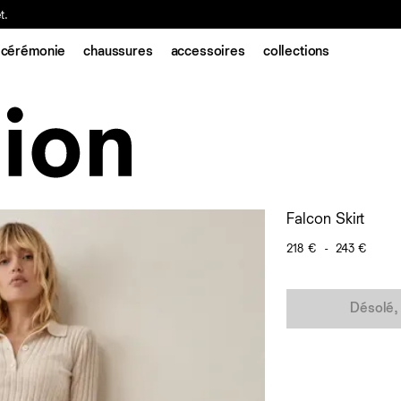
t.
cérémonie
chaussures
accessoires
collections
Falcon Skirt
218 €
-
243 €
Quantité
Désolé, 