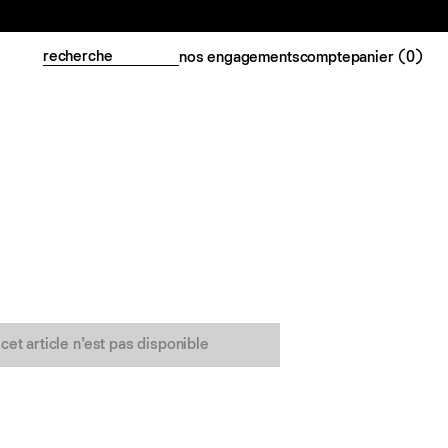
nos engagements
compte
panier (
0
)
cet article n’est pas disponible