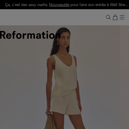
Ça, c'est des
sexy maths
.
Nouveautés
pour faire son entrée à Wall Street.
Notre Bilan Responsable 2025 est ici.
Lisez-le
.