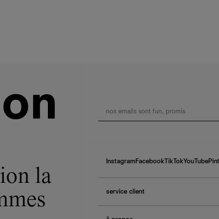
Instagram
Facebook
TikTok
YouTube
Pin
ion la
service client
ommes
f.a.q.