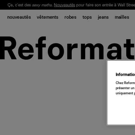
Ça, c'est des
sexy maths
.
Nouveautés
pour faire son entrée à Wall Stree
Notre Bilan Responsable 2025 est ici.
Lisez-le
.
nouveautés
vêtements
robes
tops
jeans
mailles
Information
Chez Reforma
présenter un 
uniquement p