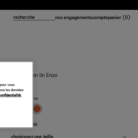
nos engagements
compte
panier (
0
)
Ensemble en lin Enzo
 pour vous
298 €
sons les données
confidentialité.
orange sanguine
guide des tailles
choisissez une taille