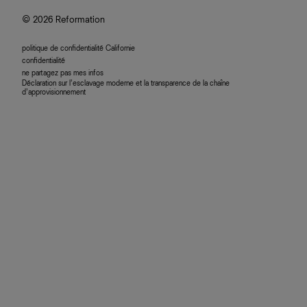
© 2026 Reformation
politique de confidentialité Californie
confidentialité
ne partagez pas mes infos
Déclaration sur l’esclavage moderne et la transparence de la chaîne
d’approvisionnement