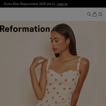
Notre Bilan Responsable 2025 est ici.
Lisez-le
.
Livraison gratuite. Frais de douane et taxes inclus.
Ça, c'est des
sexy maths
.
Nouveautés
pour faire son entrée à Wall Street.
Notre Bilan Responsable 2025 est ici.
Lisez-le
.