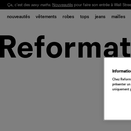
Ça, c'est des
sexy maths
.
Nouveautés
pour faire son entrée à Wall Stree
Notre Bilan Responsable 2025 est ici.
Lisez-le
.
nouveautés
vêtements
robes
tops
jeans
mailles
Information
Chez Reforma
présenter un 
uniquement p