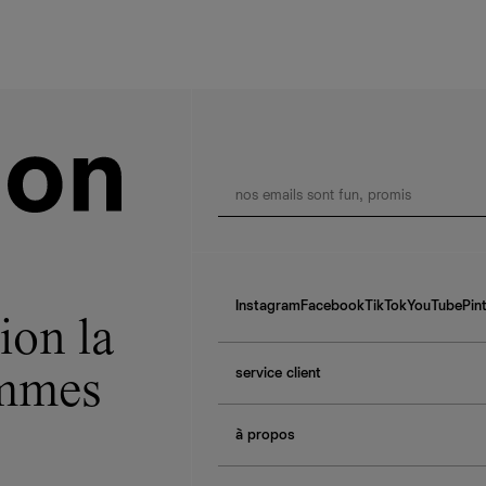
Instagram
Facebook
TikTok
YouTube
Pin
ion la
service client
ommes
f.a.q.
à propos
contactez-nous
guide des tailles
à propos de Ref