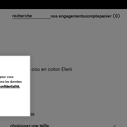
nos engagements
compte
panier (
0
)
Pull ras-du-cou en coton Eleni
 pour vous
198 €
sons les données
confidentialité.
céruléen
guide des tailles
choisissez une taille