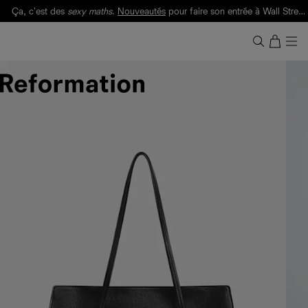
Ça, c'est des
sexy maths
.
Nouveautés
pour faire son entrée à Wall Street.
Notre Bilan Responsable 2025 est ici.
Lisez-le
.