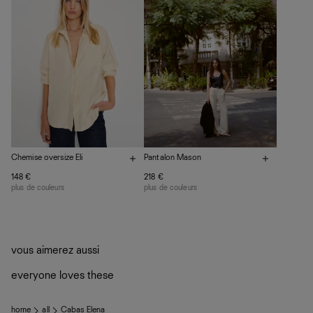
La circularité chez Ref
En savoir plus
sur le développement durable chez Ref
Chemise oversize Eli
Pantalon Mason
148 €
218 €
plus de couleurs
plus de couleurs
vous aimerez aussi
everyone loves these
home
all
Cabas Elena