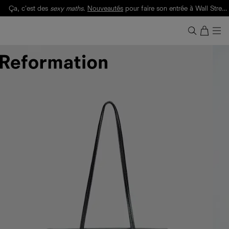
Ça, c'est des
sexy maths
.
Nouveautés
pour faire son entrée à Wall Street.
Notre Bilan Responsable 2025 est ici.
Lisez-le
.