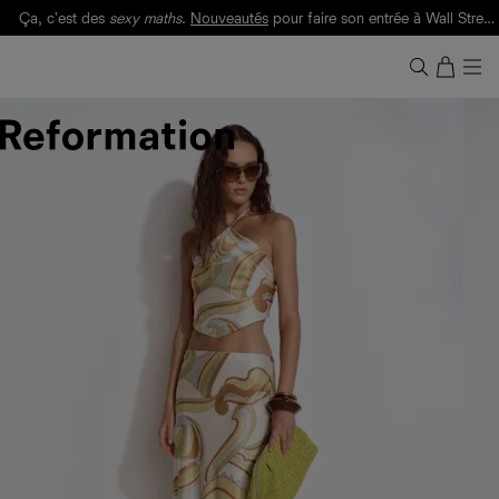
Ça, c'est des
sexy maths
.
Nouveautés
pour faire son entrée à Wall Street.
Notre Bilan Responsable 2025 est ici.
Lisez-le
.