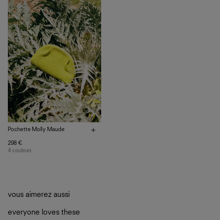
plutôt sur d’autres personnes
La circularité chez Ref
En savoir plus
sur le développement durable chez Ref
Pochette Molly Maude
298 €
4 couleurs
vous aimerez aussi
everyone loves these