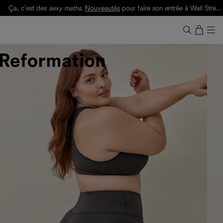
Ça, c'est des
sexy maths
.
Nouveautés
pour faire son entrée à Wall Street.
Notre Bilan Responsable 2025 est ici.
Lisez-le
.