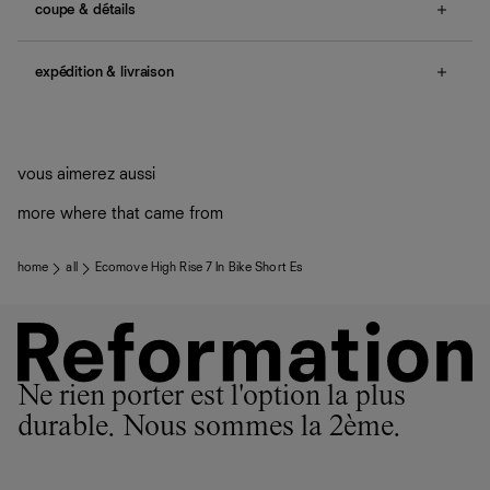
coupe & détails
Également disponible en
tailles XS – XL
.
expédition & livraison
Une question sur la taille ou la coupe ? Consultez notre
guide des tailles
.
Livraison offerte
Frais de douane et taxes inclus
Livraison estimée : 2 à 7 jours ouvrés
vous aimerez aussi
more where that came from
home
all
Ecomove High Rise 7 In Bike Short Es
Ne rien porter est l'option la plus
durable. Nous sommes la 2ème.