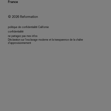
nous rejoindre
France
plan du site
se connecter
programme d'affiliation
accessibilité
© 2026 Reformation
politique de confidentialité Californie
confidentialité
ne partagez pas mes infos
Déclaration sur l’esclavage moderne et la transparence de la chaîne
d’approvisionnement