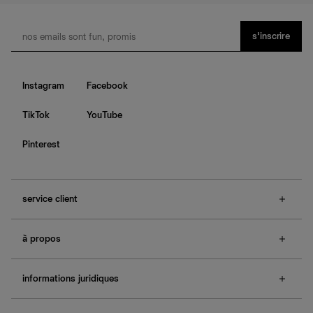
s’inscrire
Instagram
Facebook
TikTok
YouTube
Pinterest
service client
f.a.q.
à propos
contactez-nous
guide des tailles
à propos de Ref
e-cartes cadeaux
informations juridiques
boutiques
retours et échanges
investisseurs
confidentialité
rechercher une commande