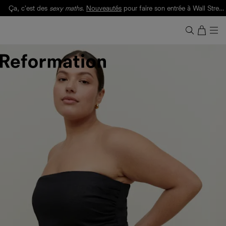
Ça, c'est des
sexy maths
.
Nouveautés
pour faire son entrée à Wall Street.
Notre Bilan Responsable 2025 est ici.
Lisez-le
.