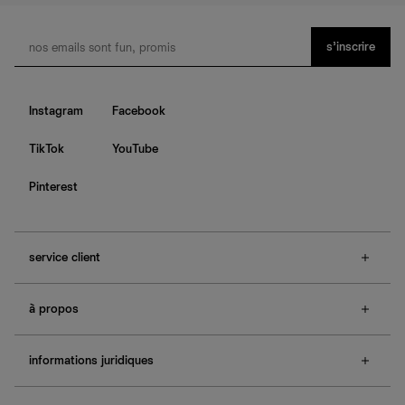
s’inscrire
Instagram
Facebook
TikTok
YouTube
Pinterest
service client
f.a.q.
à propos
contactez-nous
guide des tailles
à propos de Ref
e-cartes cadeaux
informations juridiques
boutiques
retours et échanges
investisseurs
confidentialité
rechercher une commande