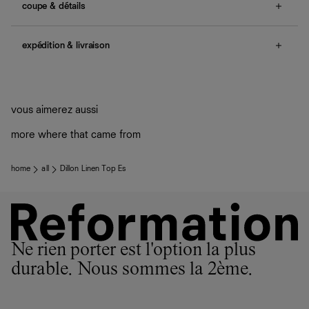
coupe & détails
back smocking.
Également disponible en
tailles 34 - 44
.
expédition & livraison
Une question sur la taille ou la coupe ? Consultez notre
Livraison offerte
guide des tailles
.
Frais de douane et taxes inclus
Livraison estimée : 2 à 7 jours ouvrés
vous aimerez aussi
more where that came from
home
all
Dillon Linen Top Es
Ne rien porter est l'option la plus
durable. Nous sommes la 2ème.