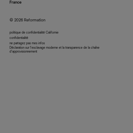
nous rejoindre
France
plan du site
se connecter
programme d'affiliation
accessibilité
© 2026 Reformation
politique de confidentialité Californie
confidentialité
ne partagez pas mes infos
Déclaration sur l’esclavage moderne et la transparence de la chaîne
d’approvisionnement