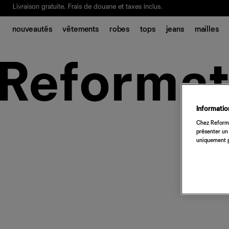
Livraison gratuite. Frais de douane et taxes inclus.
Ça, c'est des
sexy maths
.
Nouveautés
pour faire son entrée à Wall Stree
nouveautés
vêtements
robes
tops
jeans
mailles
Notre Bilan Responsable 2025 est ici.
Lisez-le
.
Information
Chez Reforma
présenter un 
uniquement p