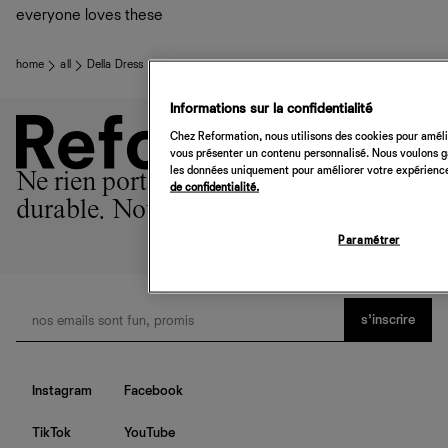
everyone loves these
home
all
Della Dress
Informations sur la confidentialité
Chez Reformation, nous utilisons des cookies pour amélio
vous présenter un contenu personnalisé. Nous voulons gar
les données uniquement pour améliorer votre expérience 
Ne rien porter est l'option la plus
de confidentialité.
durable. Nous sommes la 2ème.
Paramétrer
s’inscrire
Instagram
Facebook
TikTok
YouTube