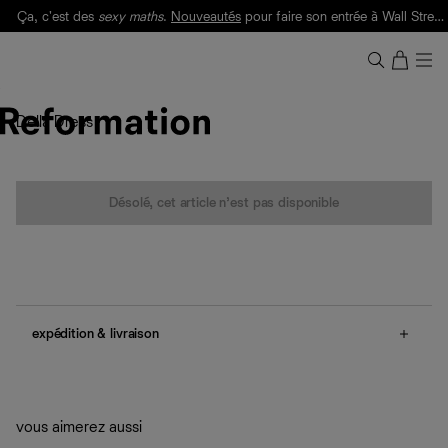
Ça, c'est des
sexy maths
.
Nouveautés
pour faire son entrée à Wall Street.
Notre Bilan Responsable 2025 est ici.
Lisez-le
.
Della Dress
Quantité
Désolé, cet article n’est pas disponible
expédition & livraison
Livraison offerte
Frais de douane et taxes inclus
Livraison estimée : 2 à 7 jours ouvrés
vous aimerez aussi