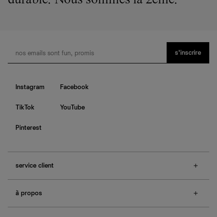
durable. Nous sommes la 2ème.
s’inscrire
Instagram
Facebook
TikTok
YouTube
Pinterest
service client
f.a.q.
à propos
contactez-nous
guide des tailles
à propos de Ref