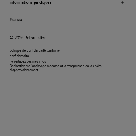
e-cartes cadeaux
informations juridiques
boutiques
retours et échanges
investisseurs
confidentialité
rechercher une commande
nous rejoindre
France
plan du site
se connecter
programme d'affiliation
accessibilité
© 2026 Reformation
politique de confidentialité Californie
confidentialité
ne partagez pas mes infos
Déclaration sur l’esclavage moderne et la transparence de la chaîne
d’approvisionnement