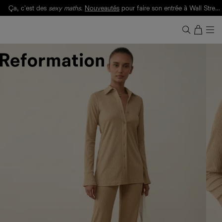
Ça, c'est des
sexy maths
.
Nouveautés
pour faire son entrée à Wall Street.
Notre Bilan Responsable 2025 est ici.
Lisez-le
.