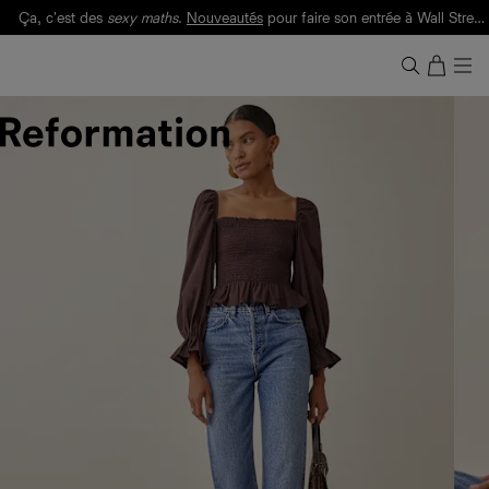
Ça, c'est des
sexy maths
.
Nouveautés
pour faire son entrée à Wall Street.
Notre Bilan Responsable 2025 est ici.
Lisez-le
.