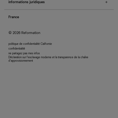
e-cartes cadeaux
informations juridiques
boutiques
retours et échanges
investisseurs
confidentialité
rechercher une commande
nous rejoindre
France
plan du site
se connecter
programme d'affiliation
accessibilité
© 2026 Reformation
politique de confidentialité Californie
confidentialité
ne partagez pas mes infos
Déclaration sur l’esclavage moderne et la transparence de la chaîne
d’approvisionnement