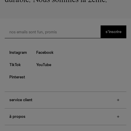
durable. Nous sommes la 2ème.
s’inscrire
Instagram
Facebook
TikTok
YouTube
Pinterest
service client
f.a.q.
à propos
contactez-nous
guide des tailles
à propos de Ref