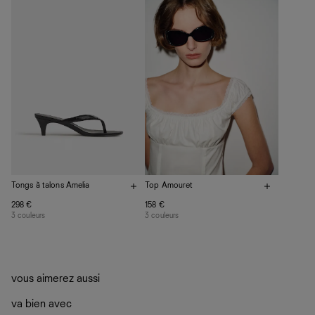
plutôt sur d’autres personnes
La circularité chez Ref
En savoir plus
sur le développement durable chez Ref
Tongs à talons Amelia
Top Amouret
298 €
158 €
3 couleurs
3 couleurs
vous aimerez aussi
va bien avec