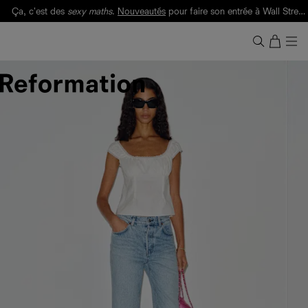
Ça, c'est des
sexy maths
.
Nouveautés
pour faire son entrée à Wall Street.
Notre Bilan Responsable 2025 est ici.
Lisez-le
.