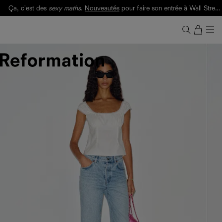
Ça, c'est des
sexy maths
.
Nouveautés
pour faire son entrée à Wall Street.
Notre Bilan Responsable 2025 est ici.
Lisez-le
.