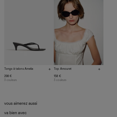
plutôt sur d’autres personnes
La circularité chez Ref
En savoir plus
sur le développement durable chez Ref
Tongs à talons Amelia
Top Amouret
298 €
158 €
3 couleurs
3 couleurs
vous aimerez aussi
va bien avec