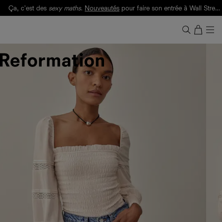
Ça, c'est des
sexy maths
.
Nouveautés
pour faire son entrée à Wall Street.
Notre Bilan Responsable 2025 est ici.
Lisez-le
.