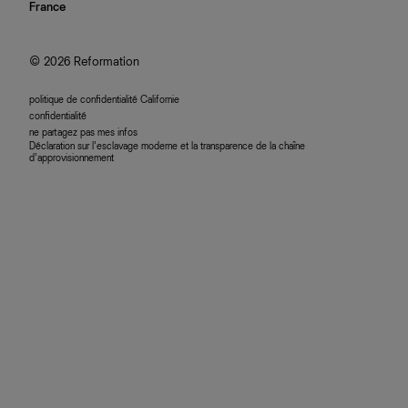
nous rejoindre
France
plan du site
se connecter
programme d'affiliation
accessibilité
© 2026 Reformation
politique de confidentialité Californie
confidentialité
ne partagez pas mes infos
Déclaration sur l’esclavage moderne et la transparence de la chaîne
d’approvisionnement