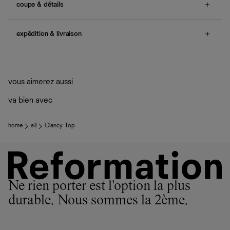
coupe & détails
full smocking, lace details.
expédition & livraison
Une question sur la taille ou la coupe ? Consultez notre
guide des tailles
.
Livraison offerte
Frais de douane et taxes inclus
Livraison estimée : 2 à 7 jours ouvrés
vous aimerez aussi
va bien avec
home
all
Clancy Top
Ne rien porter est l'option la plus
durable. Nous sommes la 2ème.