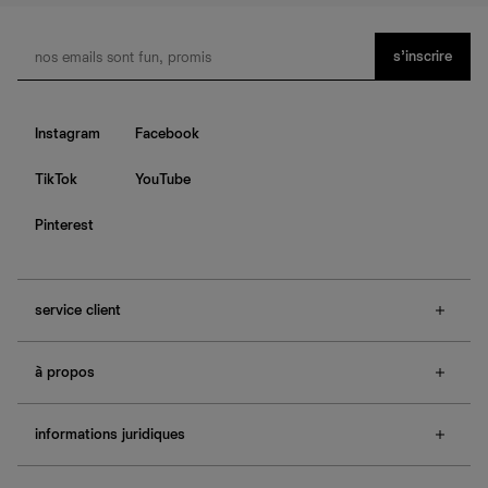
s’inscrire
Instagram
Facebook
TikTok
YouTube
Pinterest
service client
f.a.q.
à propos
contactez-nous
guide des tailles
à propos de Ref
e-cartes cadeaux
informations juridiques
boutiques
retours et échanges
investisseurs
confidentialité
rechercher une commande