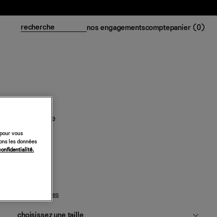
nos engagements
compte
panier (
0
)
Robe Chloe
 pour vous
218 €
sons les données
confidentialité.
blanc
guide des tailles
choisissez une taille