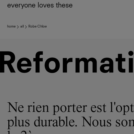
everyone loves these
home
all
Robe Chloe
Ne rien porter est l'opt
plus durable. Nous s