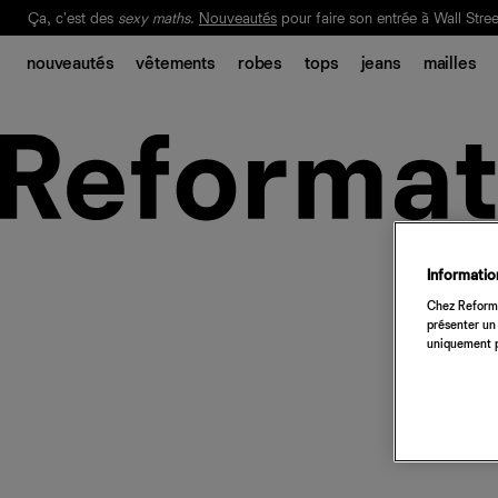
Ça, c'est des
sexy maths
.
Nouveautés
pour faire son entrée à Wall Stree
Notre Bilan Responsable 2025 est ici.
Lisez-le
.
nouveautés
vêtements
robes
tops
jeans
mailles
Information
Chez Reforma
présenter un 
uniquement p