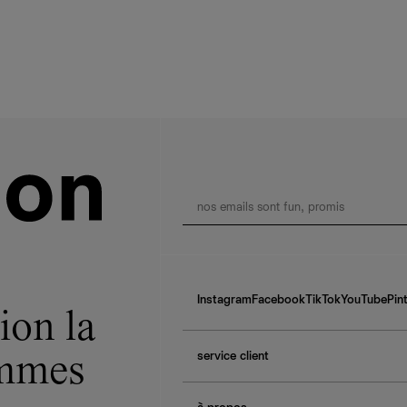
Instagram
Facebook
TikTok
YouTube
Pin
ion la
service client
ommes
f.a.q.