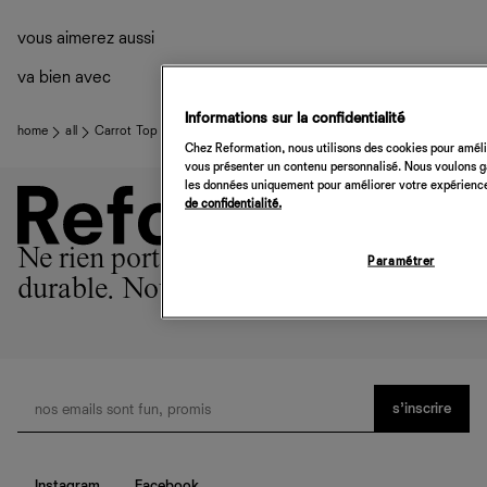
Livraison estimée : 2 à 7 jours ouvrés
vous aimerez aussi
va bien avec
Informations sur la confidentialité
home
all
Carrot Top
Chez Reformation, nous utilisons des cookies pour amélio
vous présenter un contenu personnalisé. Nous voulons gar
les données uniquement pour améliorer votre expérience 
de confidentialité.
Ne rien porter est l'option la plus
Paramétrer
durable. Nous sommes la 2ème.
s’inscrire
Instagram
Facebook