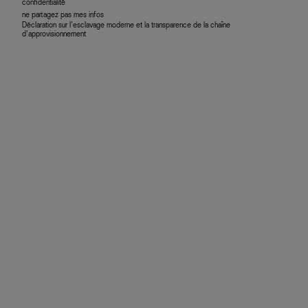
confidentialité
ne partagez pas mes infos
Déclaration sur l’esclavage moderne et la transparence de la chaîne
d’approvisionnement