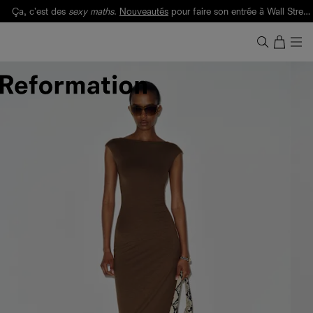
Ça, c'est des
sexy maths
.
Nouveautés
pour faire son entrée à Wall Street.
Notre Bilan Responsable 2025 est ici.
Lisez-le
.