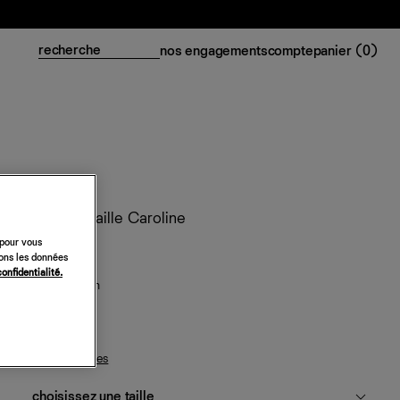
nos engagements
compte
panier (
0
)
Robe en maille Caroline
 pour vous
158 €
sons les données
confidentialité.
pomme de pin
guide des tailles
choisissez une taille