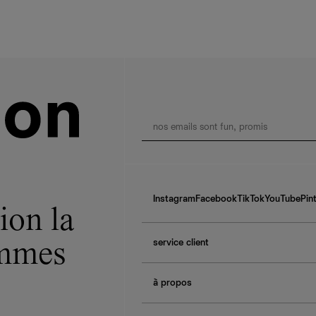
Instagram
Facebook
TikTok
YouTube
Pin
ion la
service client
ommes
f.a.q.
à propos
contactez-nous
guide des tailles
à propos de Ref