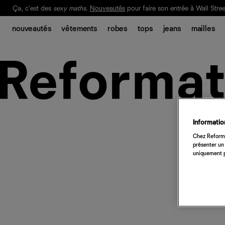
Ça, c'est des
sexy maths
.
Nouveautés
pour faire son entrée à Wall Stree
Notre Bilan Responsable 2025 est ici.
Lisez-le
.
nouveautés
vêtements
robes
tops
jeans
mailles
Information
Chez Reforma
présenter un 
uniquement p