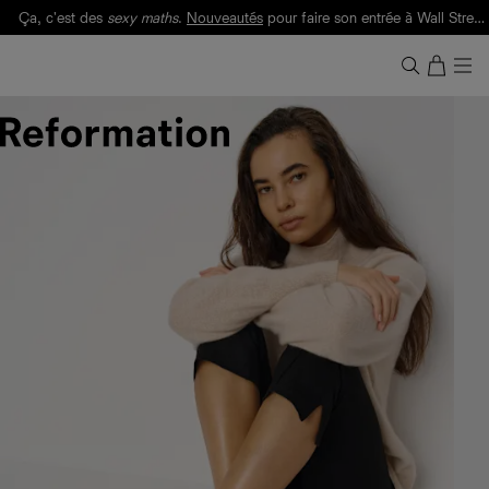
Ça, c'est des
sexy maths
.
Nouveautés
pour faire son entrée à Wall Street.
Notre Bilan Responsable 2025 est ici.
Lisez-le
.