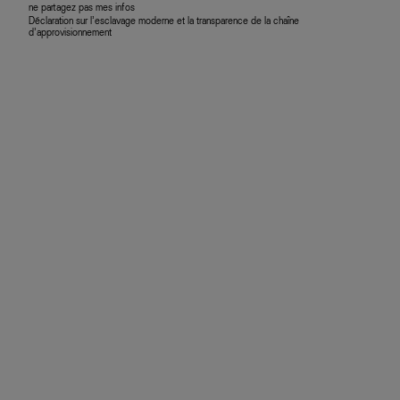
ne partagez pas mes infos
Déclaration sur l’esclavage moderne et la transparence de la chaîne
d’approvisionnement