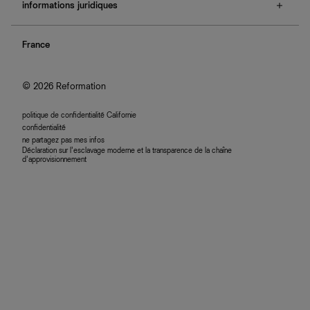
e-cartes cadeaux
informations juridiques
boutiques
retours et échanges
investisseurs
confidentialité
rechercher une commande
nous rejoindre
France
plan du site
se connecter
programme d'affiliation
accessibilité
© 2026 Reformation
politique de confidentialité Californie
confidentialité
ne partagez pas mes infos
Déclaration sur l’esclavage moderne et la transparence de la chaîne
d’approvisionnement