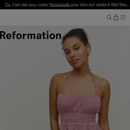
Ça, c'est des
sexy maths
.
Nouveautés
pour faire son entrée à Wall Street.
Notre Bilan Responsable 2025 est ici.
Lisez-le
.