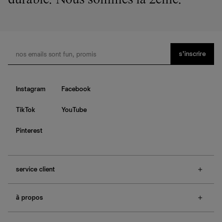
durable. Nous sommes la 2ème.
s’inscrire
Instagram
Facebook
TikTok
YouTube
Pinterest
service client
f.a.q.
à propos
contactez-nous
guide des tailles
à propos de Ref