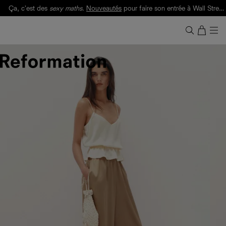
Ça, c'est des
sexy maths
.
Nouveautés
pour faire son entrée à Wall Street.
Notre Bilan Responsable 2025 est ici.
Lisez-le
.