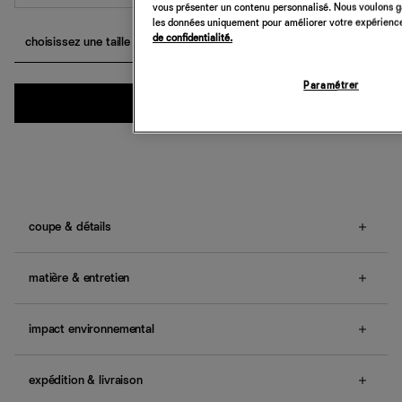
vous présenter un contenu personnalisé. Nous voulons gar
les données uniquement pour améliorer votre expérience 
de confidentialité.
choisissez une taille
Paramétrer
Quantité
ajouter au panier
coupe & détails
Coupe décontractée ajustée à la taille.
Le mannequin porte une taille XS et a une 59.7cm taille,
matière & entretien
86.4cm bassin.
Tissu en satin double composé de 88 % d'acétate
Une question sur la taille ou la coupe ? Consultez notre
NAIA™️ Renew et de 12 % de polyester. Lavage à froid
impact environnemental
guide des tailles
.
en machine ou nettoyage à sec.
Modèle confectionné avec 60 % de pulpe de bois et
Nos vêtements et accessoires sont conçus pour durer
40 % de déchets recyclés. Encore plus doux et sexy qu'il
plus longtemps. Et nous sommes aussi là pour vous aider
expédition & livraison
n'en a l'air. Découvrez Naia™️ Renew. Notre tissu reprend
à en prendre soin