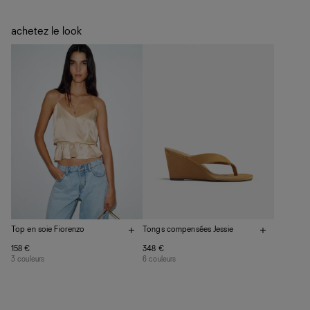
tout ce qu’on aime à propos de la soie classique mais
Entretien
Livraison offerte
produit moins de carbone et a moins d'impacts nocifs.
Si vous avez envie de jeter vos vêtements, ne le faites
Frais de douane et taxes inclus
Fabrication responsable : États-Unis
achetez le look
Aide
pas. Nous avons pas mal de solutions qui permettront à
Livraison estimée : 2 à 7 jours ouvrés
Quand ils ne sont pas réalisés dans notre manufacture de
vos vêtements de ne pas finir dans les décharges, mais
Los Angeles, nos vêtements sont confectionnés par des
plutôt sur d’autres personnes
ateliers partenaires qui partagent notre vision. Ensemble,
La circularité chez Ref
nous privilégions le bien-être des équipes et la réduction
En savoir plus
sur le développement durable chez Ref
de notre empreinte environnementale.
Top en soie Fiorenzo
Tongs compensées Jessie
158 €
348 €
3 couleurs
6 couleurs