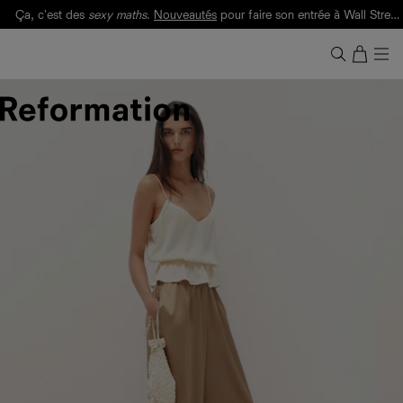
Ça, c'est des
sexy maths
.
Nouveautés
pour faire son entrée à Wall Street.
Notre Bilan Responsable 2025 est ici.
Lisez-le
.