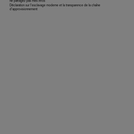
ne partagez pas mes infos
Déclaration sur l’esclavage moderne et la transparence de la chaîne
d’approvisionnement