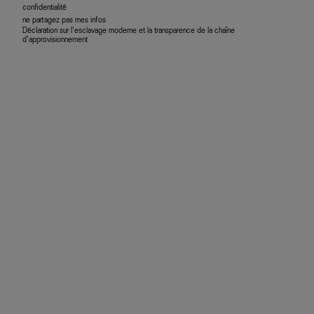
confidentialité
ne partagez pas mes infos
Déclaration sur l’esclavage moderne et la transparence de la chaîne
d’approvisionnement