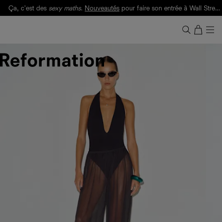
Ça, c'est des
sexy maths
.
Nouveautés
pour faire son entrée à Wall Street.
Notre Bilan Responsable 2025 est ici.
Lisez-le
.