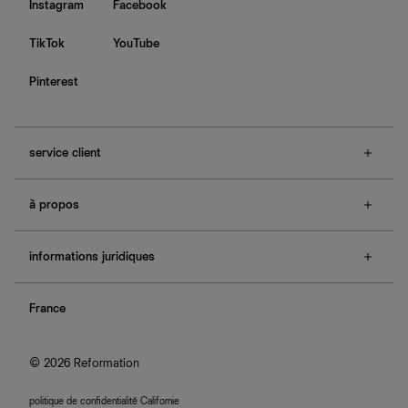
Instagram
Facebook
TikTok
YouTube
Pinterest
service client
f.a.q.
à propos
contactez-nous
guide des tailles
à propos de Ref
e-cartes cadeaux
informations juridiques
boutiques
retours et échanges
investisseurs
confidentialité
rechercher une commande
nous rejoindre
France
plan du site
se connecter
programme d'affiliation
accessibilité
© 2026 Reformation
politique de confidentialité Californie