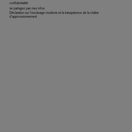
confidentialité
ne partagez pas mes infos
Déclaration sur l’esclavage moderne et la transparence de la chaîne
d’approvisionnement