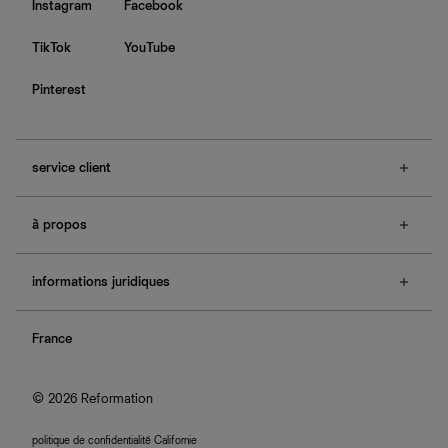
Instagram
Facebook
TikTok
YouTube
Pinterest
service client
f.a.q.
à propos
contactez-nous
guide des tailles
à propos de Ref
e-cartes cadeaux
informations juridiques
boutiques
retours et échanges
investisseurs
confidentialité
rechercher une commande
nous rejoindre
France
plan du site
se connecter
programme d'affiliation
accessibilité
© 2026 Reformation
politique de confidentialité Californie