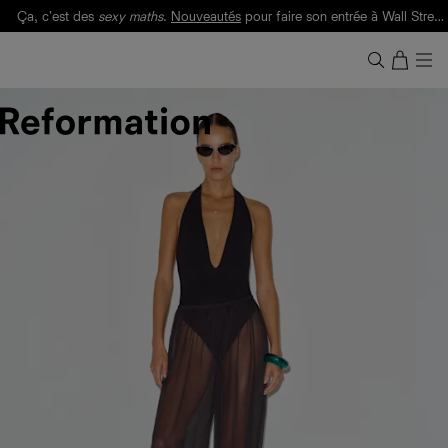
Ça, c'est des
sexy maths
.
Nouveautés
pour faire son entrée à Wall Street.
Notre Bilan Responsable 2025 est ici.
Lisez-le
.