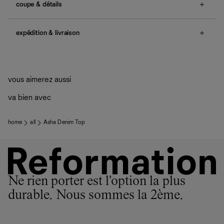
coupe & détails
tour de poitrine : 34 1/4", tour de taille : 29 1/2".
no smocking, non-adjustable straps, button details.
expédition & livraison
Une question sur la taille ou la coupe ? Consultez notre
Livraison offerte
guide des tailles
.
Frais de douane et taxes inclus
Livraison estimée : 2 à 7 jours ouvrés
vous aimerez aussi
va bien avec
home
all
Asha Denim Top
Ne rien porter est l'option la plus
durable. Nous sommes la 2ème.