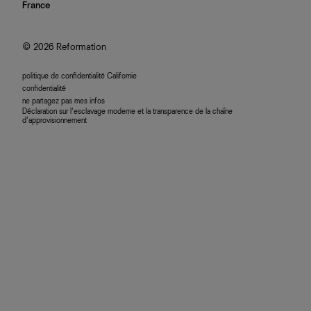
nous rejoindre
France
plan du site
se connecter
programme d'affiliation
accessibilité
© 2026 Reformation
politique de confidentialité Californie
confidentialité
ne partagez pas mes infos
Déclaration sur l’esclavage moderne et la transparence de la chaîne
d’approvisionnement