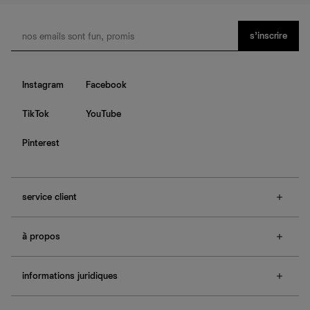
s’inscrire
Instagram
Facebook
TikTok
YouTube
Pinterest
service client
f.a.q.
à propos
contactez-nous
guide des tailles
à propos de Ref
e-cartes cadeaux
informations juridiques
boutiques
retours et échanges
investisseurs
confidentialité
rechercher une commande