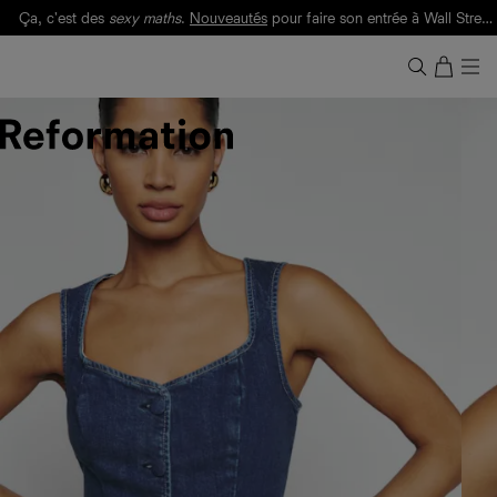
Ça, c'est des
sexy maths
.
Nouveautés
pour faire son entrée à Wall Street.
Notre Bilan Responsable 2025 est ici.
Lisez-le
.