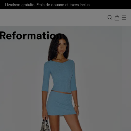
Livraison gratuite. Frais de douane et taxes inclus.
Ça, c'est des
sexy maths
.
Nouveautés
pour faire son entrée à Wall Street.
Notre Bilan Responsable 2025 est ici.
Lisez-le
.